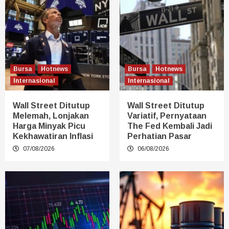
Bursa
Hotnews
Bursa
Hotnews
Internasional
Internasional
Wall Street Ditutup
Wall Street Ditutup
Melemah, Lonjakan
Variatif, Pernyataan
Harga Minyak Picu
The Fed Kembali Jadi
Kekhawatiran Inflasi
Perhatian Pasar
07/08/2026
06/08/2026