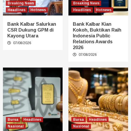
Breaking News
Breaking News
Headlines
Hotnews
Headlines
Hotnews
Bank Kalbar Salurkan
Bank Kalbar Kian
CSR Dukung GPM di
Kokoh, Buktikan Raih
Kayong Utara
Indonesia Public
Relations Awards
07/08/2026
2026
07/08/2026
Bursa
Headlines
Bursa
Headlines
Nasional
Nasional