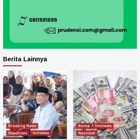
Berita Lainnya
Breaking News
Bursa
Hotnews
Headlines
Hotnews
Nasional