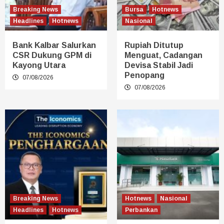
Breaking News
Bursa
Hotnews
Headlines
Hotnews
Nasional
Bank Kalbar Salurkan
Rupiah Ditutup
CSR Dukung GPM di
Menguat, Cadangan
Kayong Utara
Devisa Stabil Jadi
Penopang
07/08/2026
07/08/2026
Breaking News
Hotnews
Nasional
Headlines
Hotnews
Perbankan