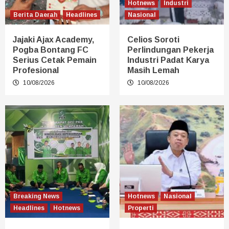
Hotnews
Industri
Berita Daerah
Headlines
Nasional
Jajaki Ajax Academy,
Celios Soroti
Pogba Bontang FC
Perlindungan Pekerja
Serius Cetak Pemain
Industri Padat Karya
Profesional
Masih Lemah
10/08/2026
10/08/2026
Breaking News
Hotnews
Nasional
Headlines
Hotnews
Properti