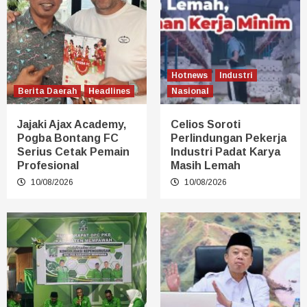
Hotnews
Industri
Berita Daerah
Headlines
Nasional
Jajaki Ajax Academy,
Celios Soroti
Pogba Bontang FC
Perlindungan Pekerja
Serius Cetak Pemain
Industri Padat Karya
Profesional
Masih Lemah
10/08/2026
10/08/2026