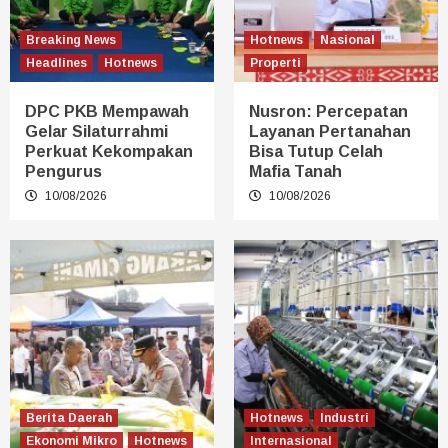
Breaking News
Hotnews
Nasional
Headlines
Hotnews
Properti
DPC PKB Mempawah
Nusron: Percepatan
Gelar Silaturrahmi
Layanan Pertanahan
Perkuat Kekompakan
Bisa Tutup Celah
Pengurus
Mafia Tanah
10/08/2026
10/08/2026
Berita Daerah
Hotnews
Industri
Ekonomi Mikro
Hotnews
Internasional