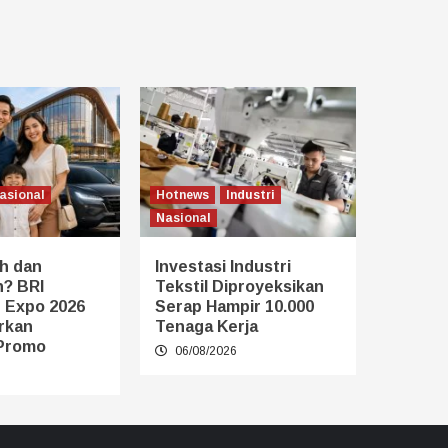
asional
Hotnews
Industri
Nasional
h dan
Investasi Industri
? BRI
Tekstil Diproyeksikan
 Expo 2026
Serap Hampir 10.000
rkan
Tenaga Kerja
Promo
06/08/2026
6