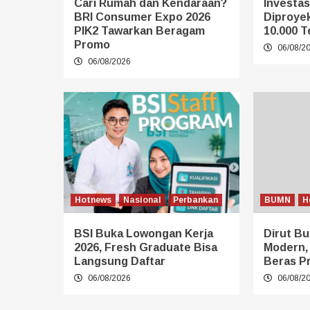
Cari Rumah dan Kendaraan?
Investasi
BRI Consumer Expo 2026
Diproye
PIK2 Tawarkan Beragam
10.000 T
Promo
06/08/2
06/08/2026
Hotnews
Nasional
Perbankan
BUMN
H
BSI Buka Lowongan Kerja
Dirut Bu
2026, Fresh Graduate Bisa
Modern,
Langsung Daftar
Beras P
06/08/2026
06/08/2