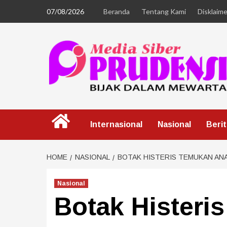
07/08/2026
Beranda
Tentang Kami
Disklaime
Internasional
Nasional
Beri
HOME
NASIONAL
BOTAK HISTERIS TEMUKAN AN
Nasional
Botak Histeri