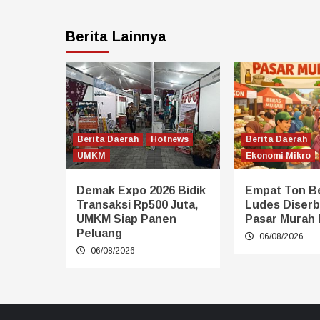
Berita Lainnya
Berita Daerah
Hotnews
Berita Daerah
UMKM
Ekonomi Mikro
Demak Expo 2026 Bidik
Empat Ton B
Transaksi Rp500 Juta,
Ludes Diserb
UMKM Siap Panen
Pasar Murah
Peluang
06/08/2026
06/08/2026