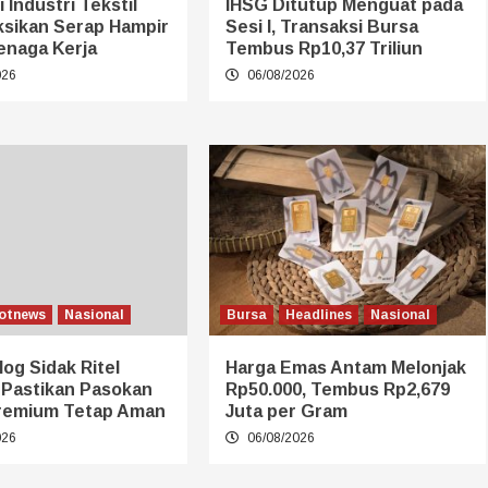
 Industri Tekstil
IHSG Ditutup Menguat pada
ksikan Serap Hampir
Sesi I, Transaksi Bursa
enaga Kerja
Tembus Rp10,37 Triliun
026
06/08/2026
otnews
Nasional
Bursa
Headlines
Nasional
log Sidak Ritel
Harga Emas Antam Melonjak
 Pastikan Pasokan
Rp50.000, Tembus Rp2,679
remium Tetap Aman
Juta per Gram
026
06/08/2026