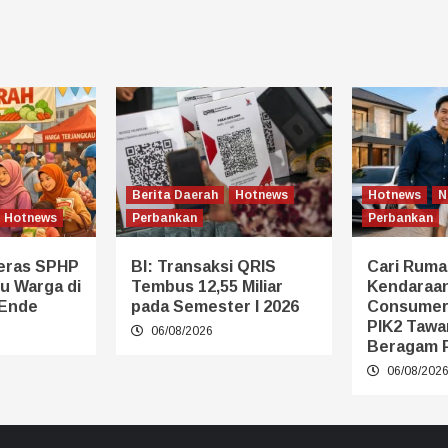
Berita Daerah
Hotnews
Hotnews
N
Hotnews
Perbankan
Perbankan
eras SPHP
BI: Transaksi QRIS
Cari Ruma
u Warga di
Tembus 12,55 Miliar
Kendaraan
 Ende
pada Semester I 2026
Consumer
PIK2 Tawa
06/08/2026
Beragam 
06/08/202