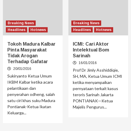
Breaking News
Breaking News
Headlines
Hotnews
Headlines
Hotnews
Tokoh Madura Kalbar
ICMI: Cari Aktor
Pinta Masyarakat
Intelektual Bom
Tidak Arogan
Sarinah
Terhadap Gafatar
16/01/2016
20/01/2016
Prof Dr Jimly Asshiddiqie,
Sukiryanto Ketua Umum
SH, MA, Ketua Umum ICMI
IKBM Kalbar ketika acara
ketika menyampaikan
pelantikaan dan
pernyataan terkait kasus
penyerahan odheng, salah
teroris Sarinah Jakarta
satu ciri khas suku Madura
PONTIANAK—Ketua
Pontianak-Ketua Ikatan
Majelis Pengurus...
Keluarga...