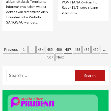
akibat ditabrak Tongkang,
PONTIANAK—Hari ini,
informasinya dalam waktu
Rabu (13/1) sore sidang
dekat akan diresmikan oleh
gugatan...
Presiden Joko Widodo
SANGGAU-Fender...
…
487
…
Previous
1
484
485
486
488
489
490
507
Next