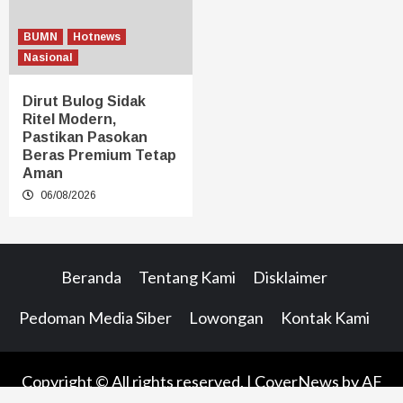
BUMN
Hotnews
Nasional
Dirut Bulog Sidak
Ritel Modern,
Pastikan Pasokan
Beras Premium Tetap
Aman
06/08/2026
Beranda
Tentang Kami
Disklaimer
Pedoman Media Siber
Lowongan
Kontak Kami
Copyright © All rights reserved.
|
CoverNews
by AF