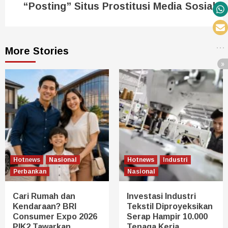
“Posting” Situs Prostitusi Media Sosial
More Stories
Hotnews
Nasional
Hotnews
Industri
Perbankan
Nasional
Cari Rumah dan
Investasi Industri
Kendaraan? BRI
Tekstil Diproyeksikan
Consumer Expo 2026
Serap Hampir 10.000
PIK2 Tawarkan
Tenaga Kerja