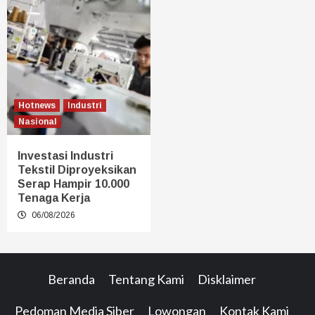
Hotnews
Industri
Nasional
Investasi Industri
Tekstil Diproyeksikan
Serap Hampir 10.000
Tenaga Kerja
06/08/2026
Beranda
Tentang Kami
Disklaimer
Pedoman Media Siber
Lowongan
Kontak Kami