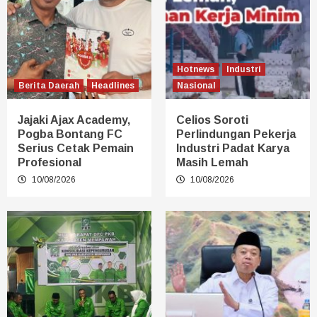
Hotnews
Industri
Berita Daerah
Headlines
Nasional
Jajaki Ajax Academy,
Celios Soroti
Pogba Bontang FC
Perlindungan Pekerja
Serius Cetak Pemain
Industri Padat Karya
Profesional
Masih Lemah
10/08/2026
10/08/2026