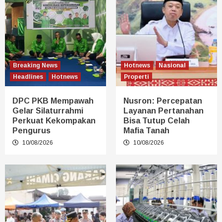
Breaking News
Hotnews
Nasional
Headlines
Hotnews
Properti
DPC PKB Mempawah
Nusron: Percepatan
Gelar Silaturrahmi
Layanan Pertanahan
Perkuat Kekompakan
Bisa Tutup Celah
Pengurus
Mafia Tanah
10/08/2026
10/08/2026