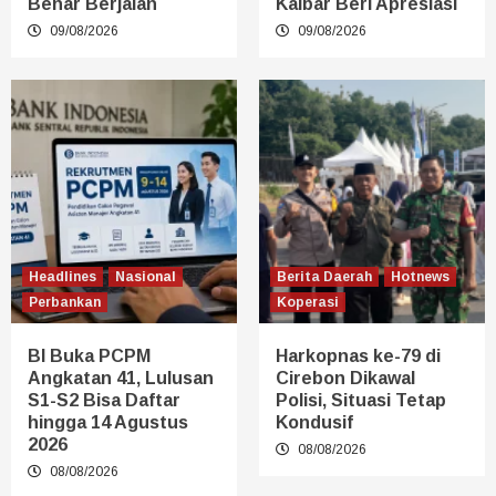
Benar Berjalan
Kalbar Beri Apresiasi
09/08/2026
09/08/2026
Headlines
Nasional
Berita Daerah
Hotnews
Perbankan
Koperasi
BI Buka PCPM
Harkopnas ke-79 di
Angkatan 41, Lulusan
Cirebon Dikawal
S1-S2 Bisa Daftar
Polisi, Situasi Tetap
hingga 14 Agustus
Kondusif
2026
08/08/2026
08/08/2026