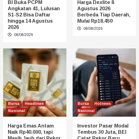
BI Buka PCPM
Harga Dexlite 8
Angkatan 41, Lulusan
Agustus 2026
S1-S2 Bisa Daftar
Berbeda Tiap Daerah,
hingga 14 Agustus
Mulai Rp18.450
2026
08/08/2026
08/08/2026
Bursa
Headlines
Bursa
Hotnews
Nasional
Nasional
Harga Emas Antam
Investor Pasar Modal
Naik Rp40.000, tapi
Tembus 30 Juta, BEI
Masih Jauh dari Rekor
Catat Rekor Baru