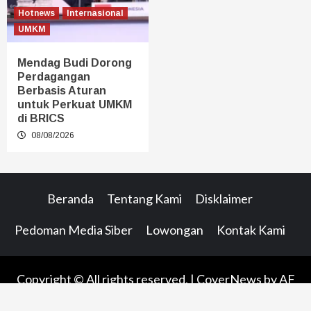
Hotnews
Internasional
UMKM
Mendag Budi Dorong
Perdagangan
Berbasis Aturan
untuk Perkuat UMKM
di BRICS
08/08/2026
Beranda
Tentang Kami
Disklaimer
Pedoman Media Siber
Lowongan
Kontak Kami
Copyright © All rights reserved.
|
CoverNews
by AF
themes.