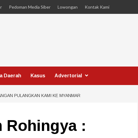
r
Pedoman Media Siber
Lowongan
Kontak Kami
ta Daerah
Kasus
Advertorial
JANGAN PULANGKAN KAMI KE MYANMAR
m Rohingya :