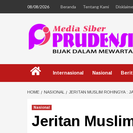
08/08/2026
Beranda
Tentang Kami
Disklaime
Internasional
Nasional
Beri
HOME
NASIONAL
JERITAN MUSLIM ROHINGYA : 
Nasional
Jeritan Musli