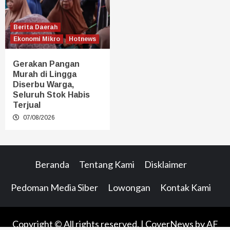
Berita Daerah
Ekonomi Mikro
Hotnews
Gerakan Pangan
Murah di Lingga
Diserbu Warga,
Seluruh Stok Habis
Terjual
07/08/2026
Beranda
Tentang Kami
Disklaimer
Pedoman Media Siber
Lowongan
Kontak Kami
Copyright © All rights reserved.
|
CoverNews
by AF