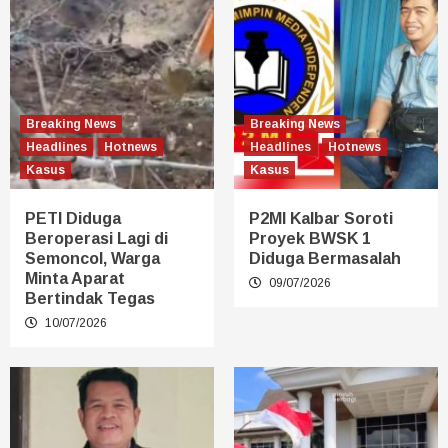
Breaking News
Breaking News
Headlines
Hotnews
Headlines
Hotnews
Kasus
Kasus
PETI Diduga
P2MI Kalbar Soroti
Beroperasi Lagi di
Proyek BWSK 1
Semoncol, Warga
Diduga Bermasalah
Minta Aparat
09/07/2026
Bertindak Tegas
10/07/2026