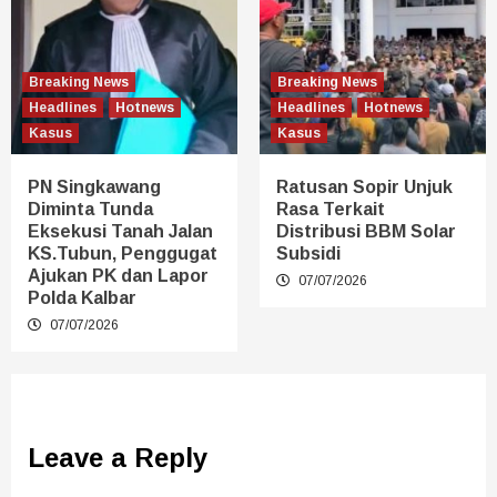
Breaking News
Breaking News
Headlines
Hotnews
Headlines
Hotnews
Kasus
Kasus
PN Singkawang
Ratusan Sopir Unjuk
Diminta Tunda
Rasa Terkait
Eksekusi Tanah Jalan
Distribusi BBM Solar
KS.Tubun, Penggugat
Subsidi
Ajukan PK dan Lapor
07/07/2026
Polda Kalbar
07/07/2026
Leave a Reply