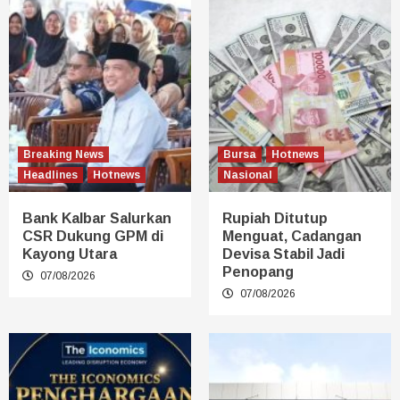
Breaking News
Bursa
Hotnews
Headlines
Hotnews
Nasional
Bank Kalbar Salurkan
Rupiah Ditutup
CSR Dukung GPM di
Menguat, Cadangan
Kayong Utara
Devisa Stabil Jadi
Penopang
07/08/2026
07/08/2026