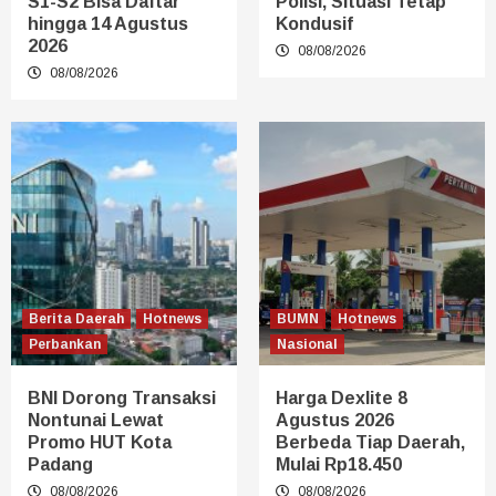
S1-S2 Bisa Daftar
Polisi, Situasi Tetap
hingga 14 Agustus
Kondusif
2026
08/08/2026
08/08/2026
Berita Daerah
Hotnews
BUMN
Hotnews
Perbankan
Nasional
BNI Dorong Transaksi
Harga Dexlite 8
Nontunai Lewat
Agustus 2026
Promo HUT Kota
Berbeda Tiap Daerah,
Padang
Mulai Rp18.450
08/08/2026
08/08/2026