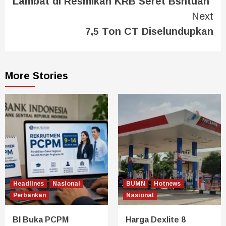
Lambat di Resmikan KRB Seret Bsntuan
Next
7,5 Ton CT Diselundupkan
More Stories
Headlines
Nasional
BUMN
Hotnews
Perbankan
Nasional
BI Buka PCPM
Harga Dexlite 8