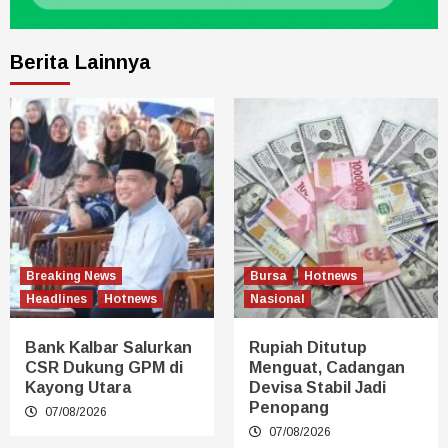
Berita Lainnya
Breaking News
Bursa
Hotnews
Headlines
Hotnews
Nasional
Bank Kalbar Salurkan
Rupiah Ditutup
CSR Dukung GPM di
Menguat, Cadangan
Kayong Utara
Devisa Stabil Jadi
Penopang
07/08/2026
07/08/2026