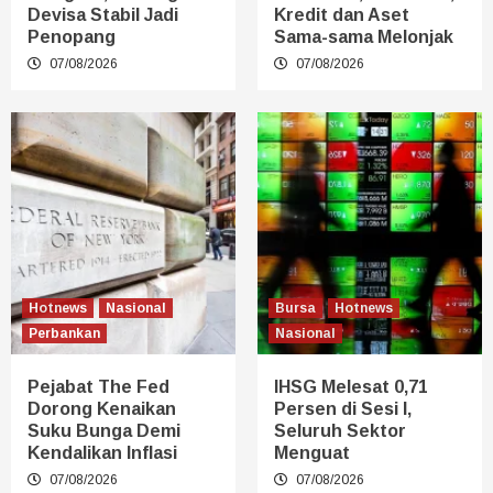
Devisa Stabil Jadi
Kredit dan Aset
Penopang
Sama-sama Melonjak
07/08/2026
07/08/2026
Hotnews
Nasional
Bursa
Hotnews
Perbankan
Nasional
Pejabat The Fed
IHSG Melesat 0,71
Dorong Kenaikan
Persen di Sesi I,
Suku Bunga Demi
Seluruh Sektor
Kendalikan Inflasi
Menguat
07/08/2026
07/08/2026