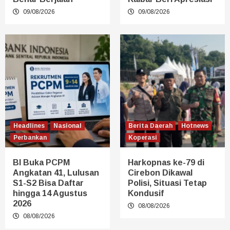
09/08/2026
09/08/2026
Headlines
Nasional
Berita Daerah
Hotnews
Perbankan
Koperasi
BI Buka PCPM
Harkopnas ke-79 di
Angkatan 41, Lulusan
Cirebon Dikawal
S1-S2 Bisa Daftar
Polisi, Situasi Tetap
hingga 14 Agustus
Kondusif
2026
08/08/2026
08/08/2026