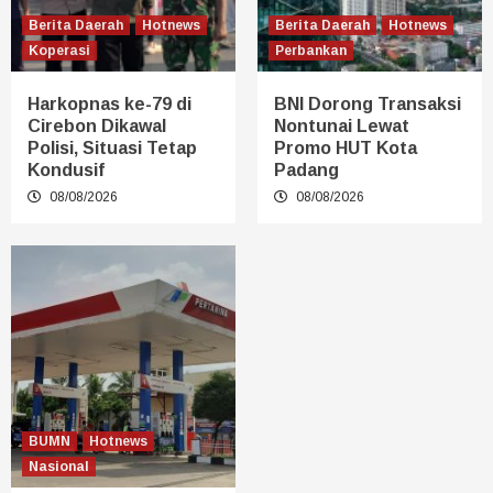
Berita Daerah
Hotnews
Berita Daerah
Hotnews
Koperasi
Perbankan
Harkopnas ke-79 di
BNI Dorong Transaksi
Cirebon Dikawal
Nontunai Lewat
Polisi, Situasi Tetap
Promo HUT Kota
Kondusif
Padang
08/08/2026
08/08/2026
BUMN
Hotnews
Nasional