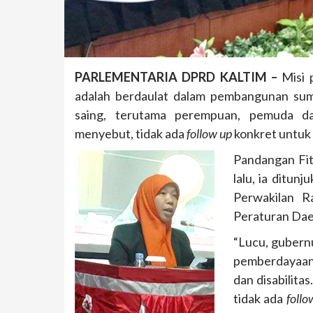
PARLEMENTARIA DPRD KALTIM –
Misi 
adalah berdaulat dalam pembangunan sum
saing, terutama perempuan, pemuda dan
menyebut, tidak ada
follow up
konkret untuk
Pandangan Fit
lalu, ia ditun
Perwakilan 
Peraturan Dae
“Lucu, gubernu
pemberdayaan
dan disabilita
tidak ada
follo