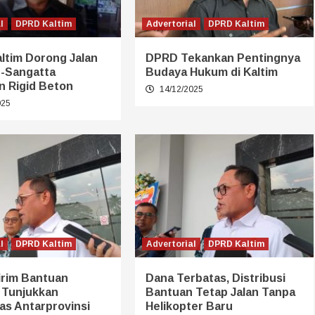
l
DPRD Kaltim
Advertorial
DPRD Kaltim
ltim Dorong Jalan
DPRD Tekankan Pentingnya
-Sangatta
Budaya Hukum di Kaltim
n Rigid Beton
14/12/2025
025
l
DPRD Kaltim
Advertorial
DPRD Kaltim
irim Bantuan
Dana Terbatas, Distribusi
 Tunjukkan
Bantuan Tetap Jalan Tanpa
tas Antarprovinsi
Helikopter Baru