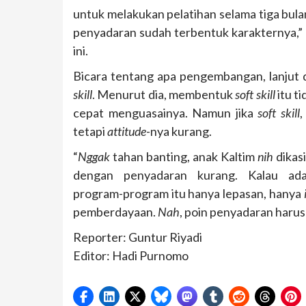
untuk melakukan pelatihan selama tiga bul
penyadaran sudah terbentuk karakternya,” 
ini.
Bicara tentang apa pengembangan, lanjut d
skill
. Menurut dia, membentuk
soft skill
itu t
cepat menguasainya. Namun jika
soft skill
,
tetapi
attitude
-nya kurang.
“
Nggak
tahan banting, anak Kaltim
nih
dikas
dengan penyadaran kurang. Kalau ada
program-⁠program itu hanya lepasan, hanya
i
pemberdayaan.
Nah
, poin penyadaran harus 
Reporter: Guntur Riyadi
Editor: Hadi Purnomo