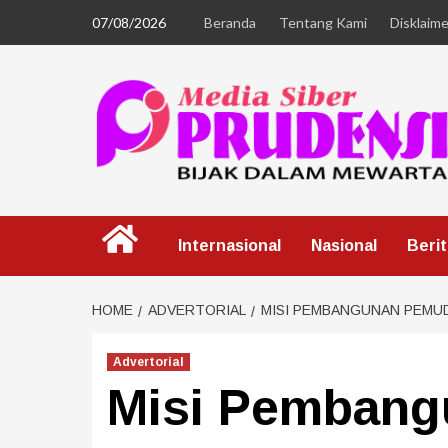
07/08/2026
Beranda
Tentang Kami
Disklaime
Internasional
Nasional
Beri
HOME
ADVERTORIAL
MISI PEMBANGUNAN PEMU
Advertorial
Misi Pemban