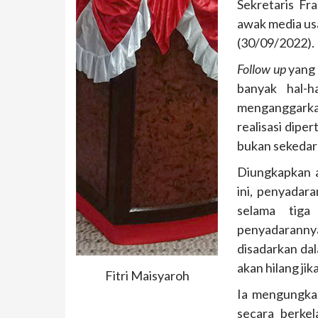
Sekretaris Fr
awak media us
(30/09/2022).
Follow up
yang 
banyak hal-⁠
menganggarkan
realisasi dipe
bukan sekedar
Diungkapkan a
ini, penyadara
selama tiga
penyadarann
disadarkan da
akan hilang jika
Fitri Maisyaroh
Ia mengungkap
secara berkel