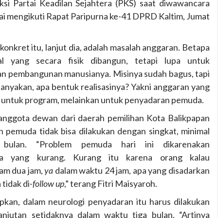
aksi Partai Keadilan Sejahtera (PKS) saat diwawancara
ai mengikuti Rapat Paripurna ke-41 DPRD Kaltim, Jumat
konkret itu, lanjut dia, adalah masalah anggaran. Betapa
hal yang secara fisik dibangun, tetapi lupa untuk
 pembangunan manusianya. Misinya sudah bagus, tapi
rtanyakan, apa bentuk realisasinya? Yakni anggaran yang
 untuk program, melainkan untuk penyadaran pemuda.
nggota dewan dari daerah pemilihan Kota Balikpapan
n pemuda tidak bisa dilakukan dengan singkat, minimal
 bulan. “Problem pemuda hari ini dikarenakan
ya yang kurang. Kurang itu karena orang kalau
lam dua jam,
ya
dalam waktu 24 jam, apa yang disadarkan
 tidak di-
follow up
,” terang Fitri Maisyaroh.
kan, dalam neurologi penyadaran itu harus dilakukan
anjutan setidaknya dalam waktu tiga bulan. “Artinya