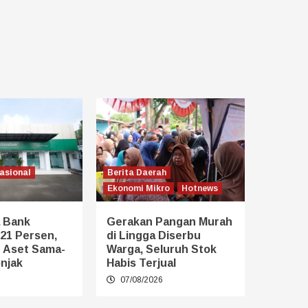
asional
Berita Daerah
Ekonomi Mikro
Hotnews
 Bank
Gerakan Pangan Murah
21 Persen,
di Lingga Diserbu
n Aset Sama-
Warga, Seluruh Stok
njak
Habis Terjual
6
07/08/2026