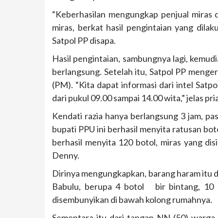
“Keberhasilan mengungkap penjual miras d
miras, berkat hasil pengintaian yang dila
Satpol PP disapa.
Hasil pengintaian, sambungnya lagi, kemud
berlangsung. Setelah itu, Satpol PP menger
(PM). “Kita dapat informasi dari intel Satpo
dari pukul 09.00 sampai 14.00 wita,” jelas pri
Kendati razia hanya berlangsung 3 jam, pa
bupati PPU ini berhasil menyita ratusan bot
berhasil menyita 120 botol, miras yang di
Denny.
Dirinya mengungkapkan, barang haram itu di
Babulu, berupa 4 botol bir bintang, 10 
disembunyikan di bawah kolong rumahnya.
Sementara itu dari tangan NN (50) warga