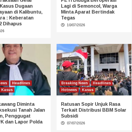
Kraksaan Gelar
PETI Diduga Beroperasi
 Kasus Dugaan
Lagi di Semoncol, Warga
yaan di Kalibuntu,
Minta Aparat Bertindak
ra : Keberatan
Tegas
2 Dihapus
10/07/2026
026
News
Headlines
Breaking News
Headlines
Kasus
Hotnews
Kasus
kawang Diminta
Ratusan Sopir Unjuk Rasa
ksekusi Tanah Jalan
Terkait Distribusi BBM Solar
n, Penggugat
Subsidi
PK dan Lapor Polda
07/07/2026