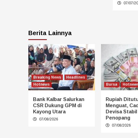
07/07/2
Berita Lainnya
Breaking News
Headlines
Hotnews
Bursa
Hotnew
Bank Kalbar Salurkan
Rupiah Ditut
CSR Dukung GPM di
Menguat, Ca
Kayong Utara
Devisa Stabil
Penopang
07/08/2026
07/08/2026