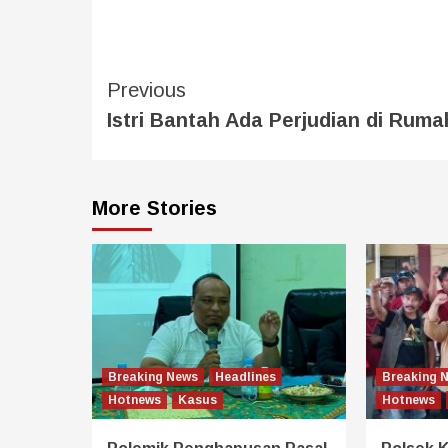
Previous
Istri Bantah Ada Perjudian di Rum
More Stories
Breaking News
Headlines
Breaking 
Hotnews
Kasus
Hotnews