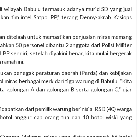
i wilayah Babulu termasuk adanya murid SD yang jual
kukan tim intel Satpol PP,” terang Denny-akrab Kasiops
ian ditelaah untuk memastikan penjualan miras memang
ahkan 50 personel dibantu 2 anggota dari Polisi Militer
l PP sendiri, setelah diyakini benar, kita mulai bergerak
a ramah ini.
sukan penegak peraturan daerah (Perda) dan kebijakan
ol miras berbagai merk dari tiga warung di Babulu. “Kita
sita golongan A dan golongan B serta golongan C,” ujar
dapatkan dari pemilik warung berinisial RSD (40) warga
botol anggur cap orang tua dan 10 botol wiski yang
 Gunung Makmur, miras yang disita sebanyak 56 botol