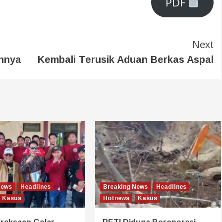
PDF
Next
ahnya
Kembali Terusik Aduan Berkas Aspal
News
Headlines
Breaking News
Headlines
Kasus
Hotnews
Kasus