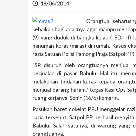
18/06/2014
Orangtua seharusny
kebaikan bagi anaknya agar mampu mencapai 
(9) yang duduk di bangku kelas 4 SD. IR
minuman keras (miras) di rumah. Kasus eks
razia Satuan Polisi Pamong Praja (Satpol PP) 
“SR disuruh oleh orangtuanya menjual m
berjualan di pasar Babulu. Hal itu, merup
melakukan tindakan keras kepada orangt
menjual barang haram,” tegas Kasi Ops S
ruang kerjanya, Senin (16/6) kemarin.
Pasukan baret cokelat PPU menggelar raz
razia tersebut, Satpol PP berhasil menyita
Babulu. Salah satunya, di warung yang d
orangtuanya.