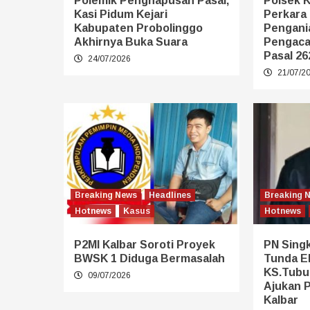
Polemik Penghapusan Pasal,
Polsek 
Kasi Pidum Kejari
Perkara
Kabupaten Probolinggo
Pengania
Akhirnya Buka Suara
Pengaca
Pasal 26
24/07/2026
21/07/2
Breaking News
Headlines
Breaking 
Hotnews
Kasus
Hotnews
P2MI Kalbar Soroti Proyek
PN Sing
BWSK 1 Diduga Bermasalah
Tunda E
KS.Tubu
09/07/2026
Ajukan 
Kalbar