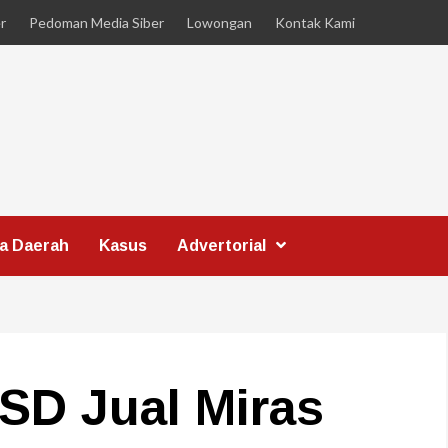
r
Pedoman Media Siber
Lowongan
Kontak Kami
ta Daerah
Kasus
Advertorial
 SD Jual Miras