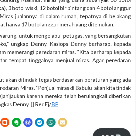
), 3 botol wiski, 12 botol bir bintang dan 4 botol anggur
iras jualannya di dalam rumah, tepatnya di belakang
rat hanya 17 botol anggur merah yang ditemukan.
 warung, untuk mengelabui petugas, yang bersangkutan
oko,” ungkap Denny. Kasiops Denny berharap, kepada
lam memerangi peredaran miras. “Kita berharap kepada
tar tempat tinggalnya menjual miras. Agar peredaran
but akan ditindak tegas berdasarkan peraturan yang ada
edaran Miras. “Penjual miras di Babulu akan kita tindak
jahijaukan karena mereka telah berulangkali diberikan
gkas Denny. [] RedFj/
BP