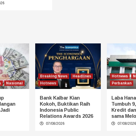
026
Breaking News
Headlines
Hotnews
N
s
Nasional
Hotnews
Perbankan
up
Bank Kalbar Kian
Laba Hana
dangan
Kokoh, Buktikan Raih
Tumbuh 9,
 Jadi
Indonesia Public
Kredit da
Relations Awards 2026
sama Melo
07/08/2026
07/08/202