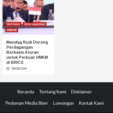
Hotnews
Internasional
UMKM
Mendag Budi Dorong
Perdagangan
Berbasis Aturan
untuk Perkuat UMKM
di BRICS
08/08/2026
Beranda
Tentang Kami
Disklaimer
Pedoman Media Siber
Lowongan
Kontak Kami