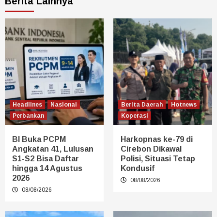
Berita Lainnya
Headlines
Nasional
Berita Daerah
Hotnews
Perbankan
Koperasi
BI Buka PCPM
Harkopnas ke-79 di
Angkatan 41, Lulusan
Cirebon Dikawal
S1-S2 Bisa Daftar
Polisi, Situasi Tetap
hingga 14 Agustus
Kondusif
2026
08/08/2026
08/08/2026