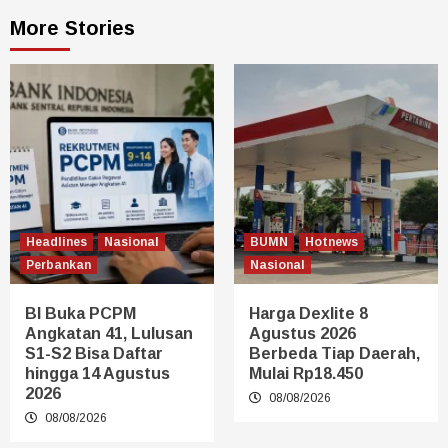
More Stories
Headlines
Nasional
BUMN
Hotnews
Perbankan
Nasional
BI Buka PCPM
Harga Dexlite 8
Angkatan 41, Lulusan
Agustus 2026
S1-S2 Bisa Daftar
Berbeda Tiap Daerah,
hingga 14 Agustus
Mulai Rp18.450
2026
08/08/2026
08/08/2026