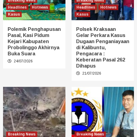
Breaking News
Breaking News
Headlines
Hotnews
Headlines
Hotnews
Kasus
Kasus
Polemik Penghapusan
Polsek Kraksaan
Pasal, Kasi Pidum
Gelar Perkara Kasus
Kejari Kabupaten
Dugaan Penganiayaan
Probolinggo Akhirnya
di Kalibuntu,
Buka Suara
Pengacara :
Keberatan Pasal 262
24/07/2026
Dihapus
21/07/2026
Breaking News
Breaking News