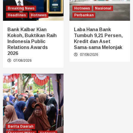
Breaking News
Hotnews
Nasional
Headlines
Hotnews
Perbankan
Bank Kalbar Kian
Laba Hana Bank
Kokoh, Buktikan Raih
Tumbuh 9,21 Persen,
Indonesia Public
Kredit dan Aset
Relations Awards
Sama-sama Melonjak
2026
07/08/2026
07/08/2026
Berita Daerah