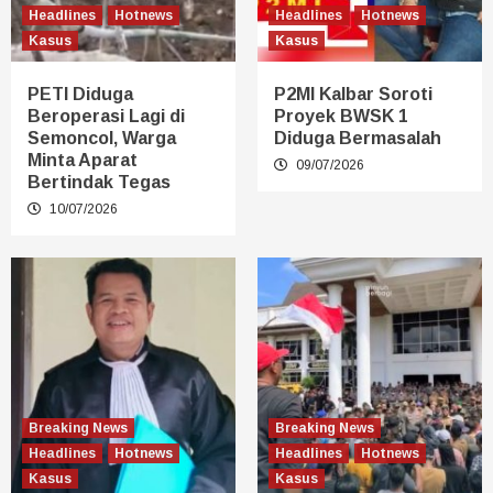
Headlines
Hotnews
Headlines
Hotnews
Kasus
Kasus
PETI Diduga
P2MI Kalbar Soroti
Beroperasi Lagi di
Proyek BWSK 1
Semoncol, Warga
Diduga Bermasalah
Minta Aparat
09/07/2026
Bertindak Tegas
10/07/2026
Breaking News
Breaking News
Headlines
Hotnews
Headlines
Hotnews
Kasus
Kasus