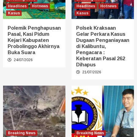
Headlines
Hotnews
Headlines
Hotnews
Kasus
Kasus
Polemik Penghapusan
Polsek Kraksaan
Pasal, Kasi Pidum
Gelar Perkara Kasus
Kejari Kabupaten
Dugaan Penganiayaan
Probolinggo Akhirnya
di Kalibuntu,
Buka Suara
Pengacara :
Keberatan Pasal 262
24/07/2026
Dihapus
21/07/2026
Breaking News
Breaking News