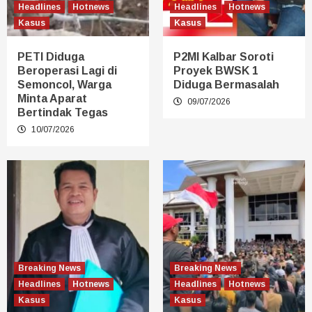
Headlines
Hotnews
Headlines
Hotnews
Kasus
Kasus
PETI Diduga
P2MI Kalbar Soroti
Beroperasi Lagi di
Proyek BWSK 1
Semoncol, Warga
Diduga Bermasalah
Minta Aparat
09/07/2026
Bertindak Tegas
10/07/2026
Breaking News
Breaking News
Headlines
Hotnews
Headlines
Hotnews
Kasus
Kasus