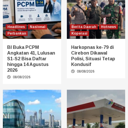
Headlines
Nasional
Berita Daerah
Hotnews
Perbankan
Koperasi
BI Buka PCPM
Harkopnas ke-79 di
Angkatan 41, Lulusan
Cirebon Dikawal
S1-S2 Bisa Daftar
Polisi, Situasi Tetap
hingga 14 Agustus
Kondusif
2026
08/08/2026
08/08/2026