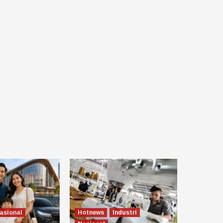
asional
Hotnews
Industri