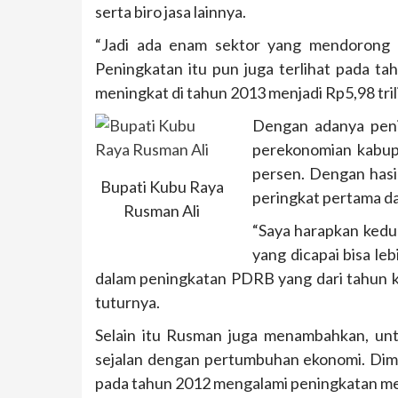
serta biro jasa lainnya.
“Jadi ada enam sektor yang mendorong 
Peningkatan itu pun juga terlihat pada ta
meningkat di tahun 2013 menjadi Rp5,98 trili
Dengan adanya penin
perekonomian kabup
persen. Dengan hasi
Bupati Kubu Raya
peringkat pertama d
Rusman Ali
“Saya harapkan kedud
yang dicapai bisa leb
dalam peningkatan PDRB yang dari tahun ke
tuturnya.
Selain itu Rusman juga menambahkan, untu
sejalan dengan pertumbuhan ekonomi. Di
pada tahun 2012 mengalami peningkatan m