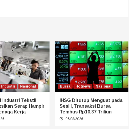
Industri
Nasional
Bursa
Hotnews
Nasional
 Industri Tekstil
IHSG Ditutup Menguat pada
ksikan Serap Hampir
Sesi I, Transaksi Bursa
enaga Kerja
Tembus Rp10,37 Triliun
026
06/08/2026