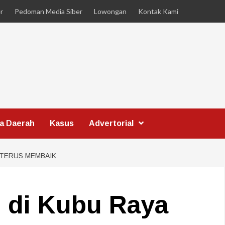
r
Pedoman Media Siber
Lowongan
Kontak Kami
ta Daerah
Kasus
Advertorial
 TERUS MEMBAIK
 di Kubu Raya