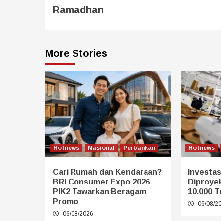
Ramadhan
More Stories
Hotnews
Nasional
Perbankan
Hotnews
Cari Rumah dan Kendaraan?
Investasi
BRI Consumer Expo 2026
Diproye
PIK2 Tawarkan Beragam
10.000 T
Promo
06/08/2
06/08/2026