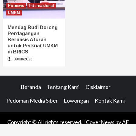
Hotnews
Internasional
UMKM
Mendag Budi Dorong
Perdagangan
Berbasis Aturan
untuk Perkuat UMKM
di BRICS
08/08/2026
Beranda
Tentang Kami
Disklaimer
Pedoman Media Siber
Lowongan
Kontak Kami
Copyright © All rights reserved.
|
CoverNews
by AF
themes.