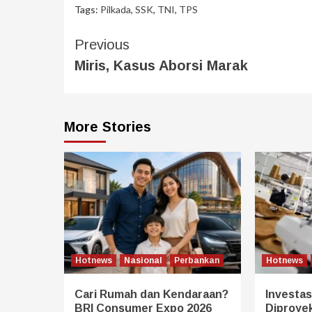
Tags:
Pilkada
,
SSK
,
TNI
,
TPS
Previous
Miris, Kasus Aborsi Marak
More Stories
Hotnews
Nasional
Perbankan
Hotnews
Cari Rumah dan Kendaraan?
Investasi
BRI Consumer Expo 2026
Diproye