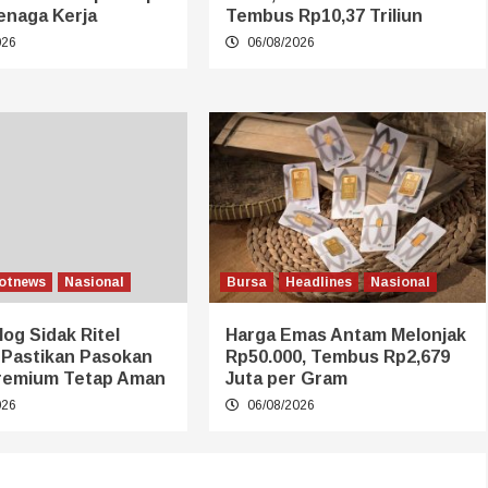
enaga Kerja
Tembus Rp10,37 Triliun
026
06/08/2026
otnews
Nasional
Bursa
Headlines
Nasional
log Sidak Ritel
Harga Emas Antam Melonjak
 Pastikan Pasokan
Rp50.000, Tembus Rp2,679
remium Tetap Aman
Juta per Gram
026
06/08/2026