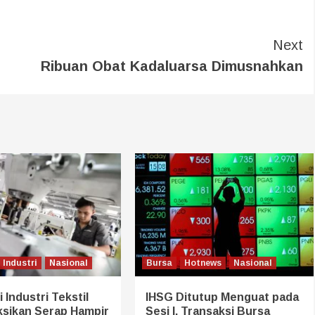
Next
Ribuan Obat Kadaluarsa Dimusnahkan
Industri
Nasional
Bursa
Hotnews
Nasional
 Industri Tekstil
IHSG Ditutup Menguat pada
ksikan Serap Hampir
Sesi I, Transaksi Bursa