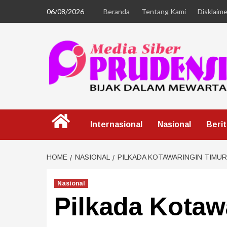
06/08/2026
Beranda
Tentang Kami
Disklaime
Internasional
Nasional
Beri
HOME
NASIONAL
PILKADA KOTAWARINGIN TIMUR
Nasional
Pilkada Kotaw