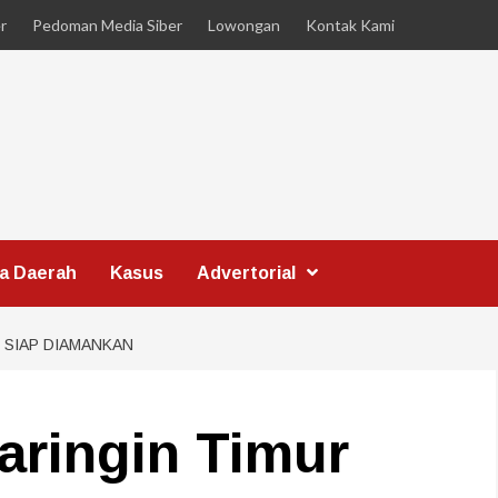
r
Pedoman Media Siber
Lowongan
Kontak Kami
ta Daerah
Kasus
Advertorial
 SIAP DIAMANKAN
aringin Timur