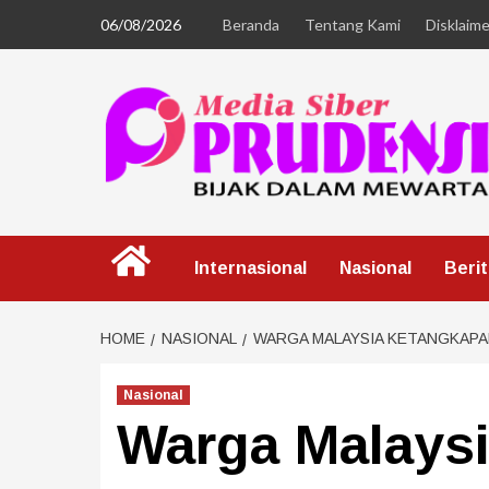
06/08/2026
Beranda
Tentang Kami
Disklaime
Internasional
Nasional
Beri
HOME
NASIONAL
WARGA MALAYSIA KETANGKAP
Nasional
Warga Malays