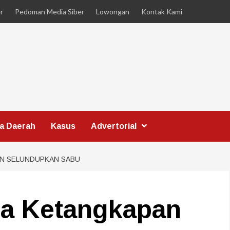
r
Pedoman Media Siber
Lowongan
Kontak Kami
ta Daerah
Kasus
Advertorial
AN SELUNDUPKAN SABU
ia Ketangkapan