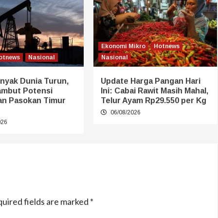
Ekonomi Mikro
Hotnews
otnews
Nasional
Nasional
nyak Dunia Turun,
Update Harga Pangan Hari
ambut Potensi
Ini: Cabai Rawit Masih Mahal,
n Pasokan Timur
Telur Ayam Rp29.550 per Kg
06/08/2026
026
uired fields are marked
*