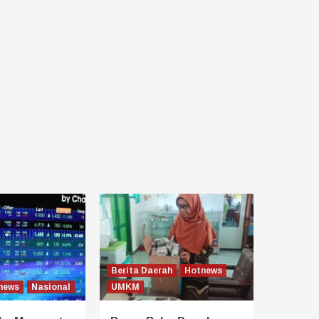
Berita Daerah
Hotnews
news
Nasional
UMKM