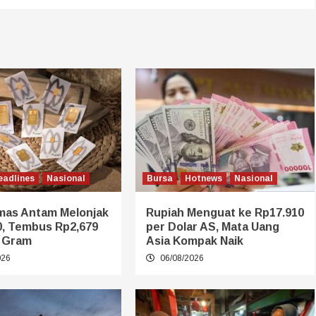
eadlines
Nasional
Bursa
Hotnews
Nasional
mas Antam Melonjak
Rupiah Menguat ke Rp17.910
0, Tembus Rp2,679
per Dolar AS, Mata Uang
r Gram
Asia Kompak Naik
026
06/08/2026