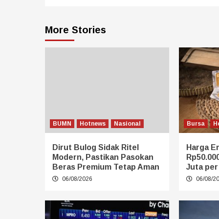
More Stories
BUMN
Hotnews
Nasional
Bursa
H
Dirut Bulog Sidak Ritel
Harga E
Modern, Pastikan Pasokan
Rp50.00
Beras Premium Tetap Aman
Juta pe
06/08/2026
06/08/2