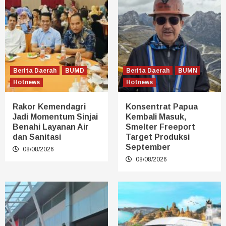
Berita Daerah
BUMD
Berita Daerah
BUMN
Hotnews
Hotnews
Rakor Kemendagri
Konsentrat Papua
Jadi Momentum Sinjai
Kembali Masuk,
Benahi Layanan Air
Smelter Freeport
dan Sanitasi
Target Produksi
September
08/08/2026
08/08/2026