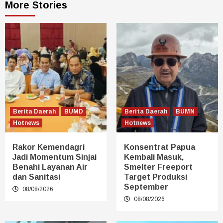
More Stories
Berita Daerah
BUMD
Berita Daerah
BUMN
Hotnews
Hotnews
Rakor Kemendagri
Konsentrat Papua
Jadi Momentum Sinjai
Kembali Masuk,
Benahi Layanan Air
Smelter Freeport
dan Sanitasi
Target Produksi
September
08/08/2026
08/08/2026