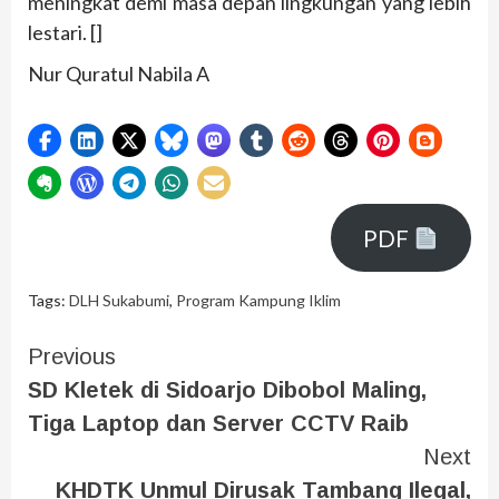
meningkat demi masa depan lingkungan yang lebih
lestari. []
Nur Quratul Nabila A
PDF
Tags:
DLH Sukabumi
,
Program Kampung Iklim
Previous
SD Kletek di Sidoarjo Dibobol Maling,
Tiga Laptop dan Server CCTV Raib
Next
KHDTK Unmul Dirusak Tambang Ilegal,