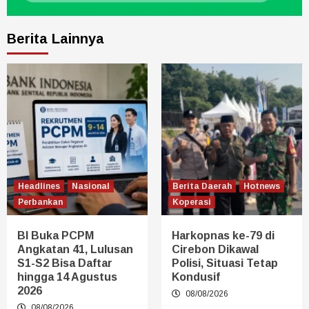
Berita Lainnya
Headlines
Nasional
Berita Daerah
Hotnews
Perbankan
Koperasi
BI Buka PCPM
Harkopnas ke-79 di
Angkatan 41, Lulusan
Cirebon Dikawal
S1-S2 Bisa Daftar
Polisi, Situasi Tetap
hingga 14 Agustus
Kondusif
2026
08/08/2026
08/08/2026