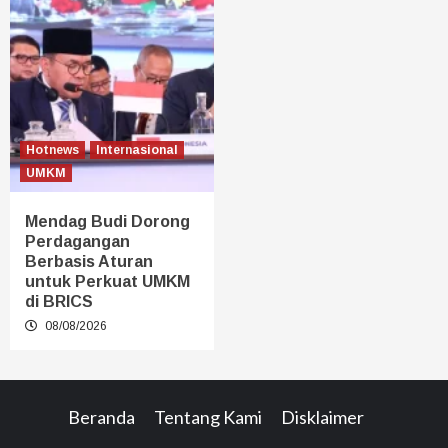
Hotnews
Internasional
UMKM
Mendag Budi Dorong
Perdagangan
Berbasis Aturan
untuk Perkuat UMKM
di BRICS
08/08/2026
Beranda
Tentang Kami
Disklaimer