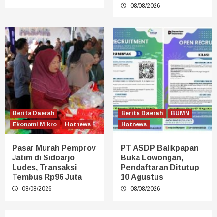
08/08/2026
Berita Daerah
Berita Daerah
BUMN
Ekonomi Mikro
Hotnews
Hotnews
Pasar Murah Pemprov
PT ASDP Balikpapan
Jatim di Sidoarjo
Buka Lowongan,
Ludes, Transaksi
Pendaftaran Ditutup
Tembus Rp96 Juta
10 Agustus
08/08/2026
08/08/2026