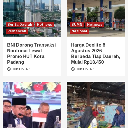
Berita Daerah
Hotnews
BUMN
Hotnews
Perbankan
Nasional
BNI Dorong Transaksi
Harga Dexlite 8
Nontunai Lewat
Agustus 2026
Promo HUT Kota
Berbeda Tiap Daerah,
Padang
Mulai Rp18.450
08/08/2026
08/08/2026