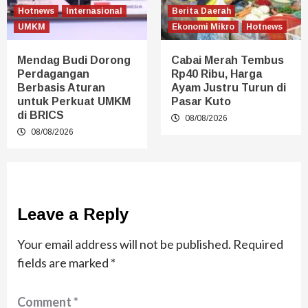
Hotnews
Internasional
Berita Daerah
UMKM
Ekonomi Mikro
Hotnews
Mendag Budi Dorong
Cabai Merah Tembus
Perdagangan
Rp40 Ribu, Harga
Berbasis Aturan
Ayam Justru Turun di
untuk Perkuat UMKM
Pasar Kuto
di BRICS
08/08/2026
08/08/2026
Leave a Reply
Your email address will not be published.
Required
fields are marked
*
Comment
*