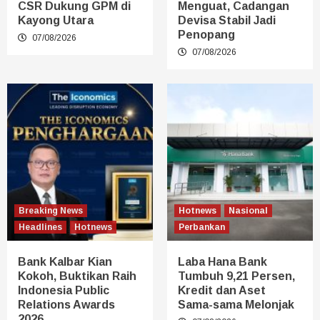
CSR Dukung GPM di
Menguat, Cadangan
Kayong Utara
Devisa Stabil Jadi
Penopang
07/08/2026
07/08/2026
Breaking News
Hotnews
Nasional
Headlines
Hotnews
Perbankan
Bank Kalbar Kian
Laba Hana Bank
Kokoh, Buktikan Raih
Tumbuh 9,21 Persen,
Indonesia Public
Kredit dan Aset
Relations Awards
Sama-sama Melonjak
2026