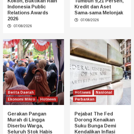
Kokoh, Buktikan Raih
Tumbuh 9,21 Persen,
Indonesia Public
Kredit dan Aset
Relations Awards
Sama-sama Melonjak
2026
07/08/2026
07/08/2026
Berita Daerah
Hotnews
Nasional
Ekonomi Mikro
Hotnews
Perbankan
Gerakan Pangan
Pejabat The Fed
Murah di Lingga
Dorong Kenaikan
Diserbu Warga,
Suku Bunga Demi
Seluruh Stok Habis
Kendalikan Inflasi