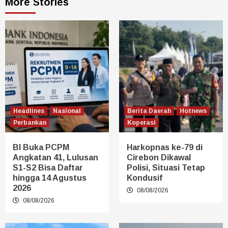
More Stories
Headlines
Nasional
Berita Daerah
Hotnews
Perbankan
Koperasi
BI Buka PCPM
Harkopnas ke-79 di
Angkatan 41, Lulusan
Cirebon Dikawal
S1-S2 Bisa Daftar
Polisi, Situasi Tetap
hingga 14 Agustus
Kondusif
2026
08/08/2026
08/08/2026