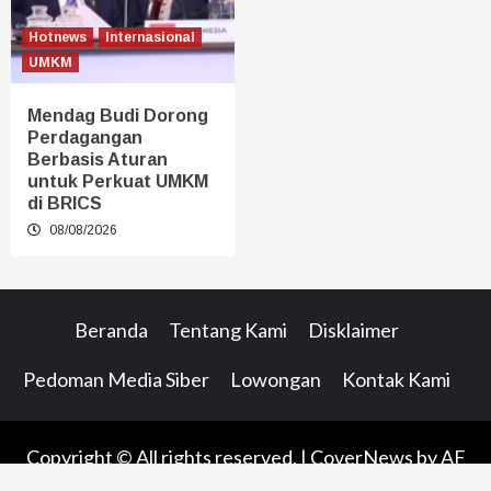
Hotnews
Internasional
UMKM
Mendag Budi Dorong
Perdagangan
Berbasis Aturan
untuk Perkuat UMKM
di BRICS
08/08/2026
Beranda
Tentang Kami
Disklaimer
Pedoman Media Siber
Lowongan
Kontak Kami
Copyright © All rights reserved.
|
CoverNews
by AF
themes.