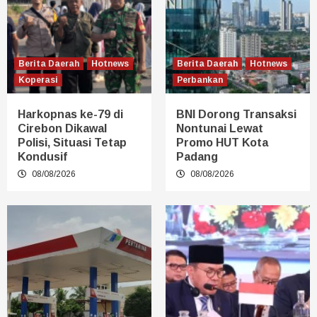
Berita Daerah
Hotnews
Berita Daerah
Hotnews
Koperasi
Perbankan
Harkopnas ke-79 di
BNI Dorong Transaksi
Cirebon Dikawal
Nontunai Lewat
Polisi, Situasi Tetap
Promo HUT Kota
Kondusif
Padang
08/08/2026
08/08/2026