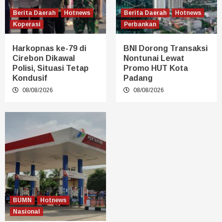
Berita Daerah
Hotnews
Berita Daerah
Hotnews
Koperasi
Perbankan
Harkopnas ke-79 di
BNI Dorong Transaksi
Cirebon Dikawal
Nontunai Lewat
Polisi, Situasi Tetap
Promo HUT Kota
Kondusif
Padang
08/08/2026
08/08/2026
BUMN
Hotnews
Nasional