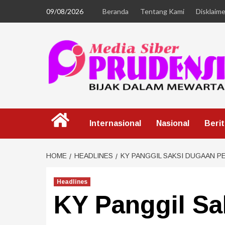
09/08/2026
Beranda
Tentang Kami
Disklaime
Internasional
Nasional
Beri
HOME
HEADLINES
KY PANGGIL SAKSI DUGAAN 
Headlines
KY Panggil Sa