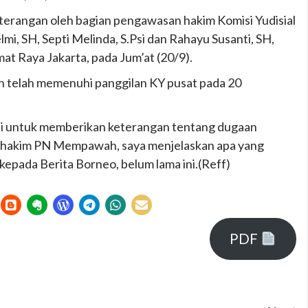
 keterangan oleh bagian pengawasan hakim Komisi Yudisial
mi, SH, Septi Melinda, S.Psi dan Rahayu Susanti, SH,
at Raya Jakarta, pada Jum’at (20/9).
n telah memenuhi panggilan KY pusat pada 20
aksi untuk memberikan keterangan tentang dugaan
m hakim PN Mempawah, saya menjelaskan apa yang
RE kepada Berita Borneo, belum lama ini.(Reff)
PDF