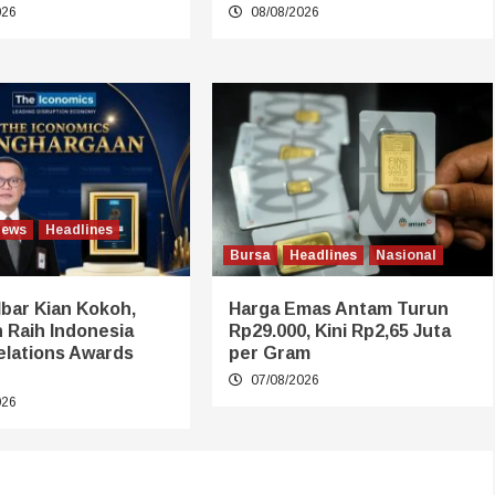
026
08/08/2026
News
Headlines
Bursa
Headlines
Nasional
bar Kian Kokoh,
Harga Emas Antam Turun
 Raih Indonesia
Rp29.000, Kini Rp2,65 Juta
elations Awards
per Gram
07/08/2026
026