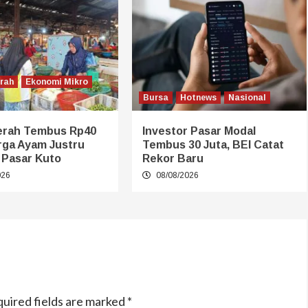
erah
Ekonomi Mikro
Bursa
Hotnews
Nasional
erah Tembus Rp40
Investor Pasar Modal
rga Ayam Justru
Tembus 30 Juta, BEI Catat
 Pasar Kuto
Rekor Baru
026
08/08/2026
uired fields are marked
*