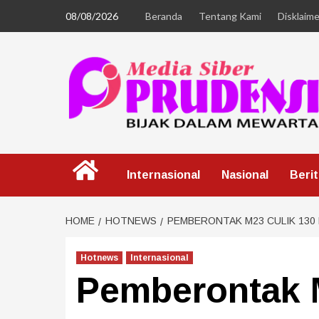
08/08/2026
Beranda
Tentang Kami
Disklaime
Internasional
Nasional
Beri
HOME
HOTNEWS
PEMBERONTAK M23 CULIK 130 
Hotnews
Internasional
Pemberontak 