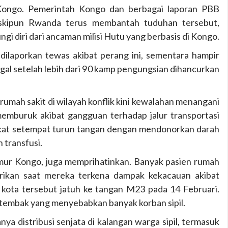
ongo. Pemerintah Kongo dan berbagai laporan PBB
ipun Rwanda terus membantah tuduhan tersebut,
i diri dari ancaman milisi Hutu yang berbasis di Kongo.
g dilaporkan tewas akibat perang ini, sementara hampir
gal setelah lebih dari 90 kamp pengungsian dihancurkan
umah sakit di wilayah konflik kini kewalahan menangani
memburuk akibat gangguan terhadap jalur transportasi
akat setempat turun tangan dengan mendonorkan darah
transfusi.
 timur Kongo, juga memprihatinkan. Banyak pasien rumah
ikan saat mereka terkena dampak kekacauan akibat
kota tersebut jatuh ke tangan M23 pada 14 Februari.
tembak yang menyebabkan banyak korban sipil.
ya distribusi senjata di kalangan warga sipil, termasuk