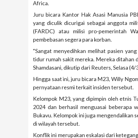
Africa.
Juru bicara Kantor Hak Asasi Manusia PB
yang diculik dicurigai sebagai anggota m
(FARDC) atau milisi pro-pemerintah W
pembebasan segera para korban.
“Sangat menyedihkan melihat pasien yang t
tidur rumah sakit mereka. Mereka ditahan di
Shamdasani, dikutip dari Reuters, Selasa (4/
Hingga saat ini, juru bicara M23, Willy N
pernyataan resmi terkait insiden tersebut.
Kelompok M23, yang dipimpin oleh etnis Tu
2024 dan berhasil menguasai beberapa w
Bukavu. Kelompok ini juga mengendalikan s
di wilayah tersebut.
Konflik ini merupakan eskalasi dari keteg