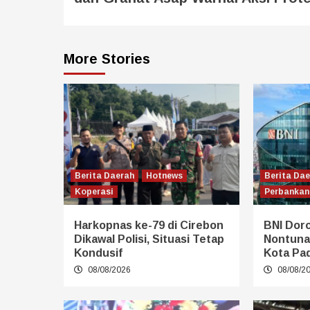
More Stories
Berita Daerah
Hotnews
Berita Da
Koperasi
Perbankan
Harkopnas ke-79 di Cirebon
BNI Dor
Dikawal Polisi, Situasi Tetap
Nontuna
Kondusif
Kota Pa
08/08/2026
08/08/2