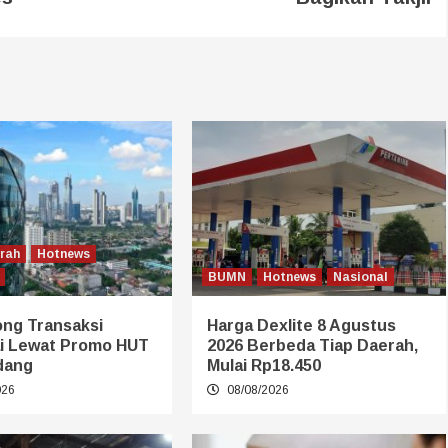
erah
Hotnews
BUMN
Hotnews
Nasional
ong Transaksi
Harga Dexlite 8 Agustus
i Lewat Promo HUT
2026 Berbeda Tiap Daerah,
dang
Mulai Rp18.450
026
08/08/2026