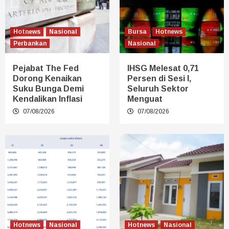
Hotnews
Nasional
Bursa
Hotnews
Perbankan
Nasional
Pejabat The Fed
IHSG Melesat 0,71
Dorong Kenaikan
Persen di Sesi I,
Suku Bunga Demi
Seluruh Sektor
Kendalikan Inflasi
Menguat
07/08/2026
07/08/2026
Hotnews
Nasional
Hotnews
Nasional