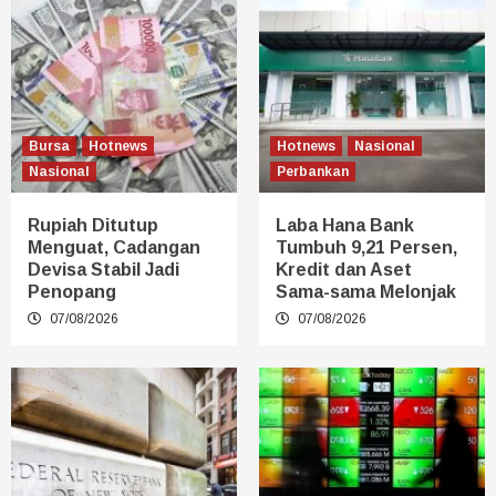
Bursa
Hotnews
Hotnews
Nasional
Nasional
Perbankan
Rupiah Ditutup
Laba Hana Bank
Menguat, Cadangan
Tumbuh 9,21 Persen,
Devisa Stabil Jadi
Kredit dan Aset
Penopang
Sama-sama Melonjak
07/08/2026
07/08/2026