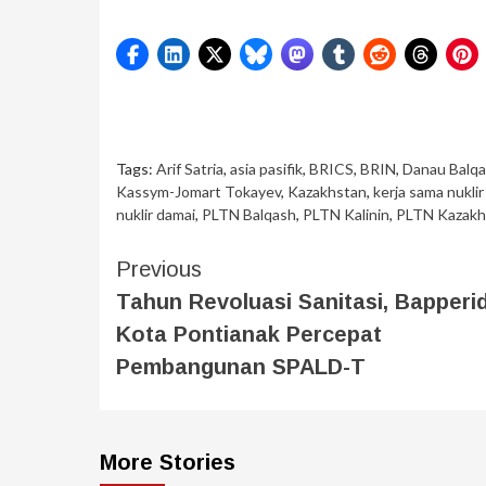
Tags:
Arif Satria
,
asia pasifik
,
BRICS
,
BRIN
,
Danau Balq
Kassym-Jomart Tokayev
,
Kazakhstan
,
kerja sama nukli
nuklir damai
,
PLTN Balqash
,
PLTN Kalinin
,
PLTN Kazakh
Previous
Tahun Revoluasi Sanitasi, Bapperi
Kota Pontianak Percepat
Pembangunan SPALD-T
More Stories