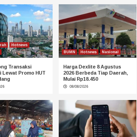
erah
Hotnews
BUMN
Hotnews
Nasional
ong Transaksi
Harga Dexlite 8 Agustus
i Lewat Promo HUT
2026 Berbeda Tiap Daerah,
dang
Mulai Rp18.450
026
08/08/2026