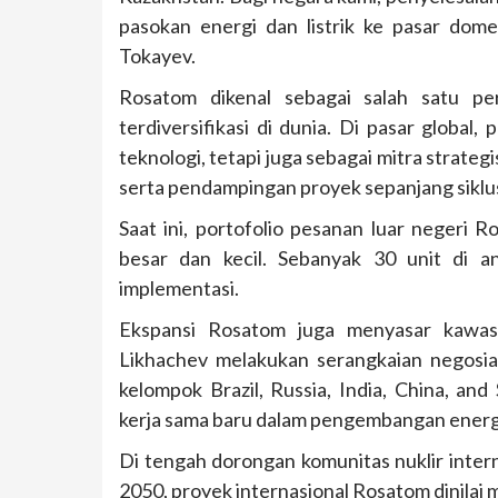
pasokan energi dan listrik ke pasar domes
Tokayev.
Rosatom dikenal sebagai salah satu per
terdiversifikasi di dunia. Di pasar globa
teknologi, tetapi juga sebagai mitra strate
serta pendampingan proyek sepanjang siklu
Saat ini, portofolio pesanan luar negeri 
besar dan kecil. Sebanyak 30 unit di a
implementasi.
Ekspansi Rosatom juga menyasar kawasa
Likhachev melakukan serangkaian negosias
kelompok Brazil, Russia, India, China, a
kerja sama baru dalam pengembangan energi n
Di tengah dorongan komunitas nuklir inter
2050, proyek internasional Rosatom dinilai