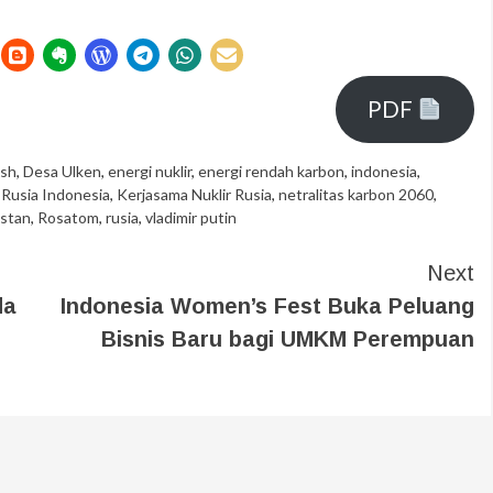
PDF
ash
,
Desa Ulken
,
energi nuklir
,
energi rendah karbon
,
indonesia
,
r Rusia Indonesia
,
Kerjasama Nuklir Rusia
,
netralitas karbon 2060
,
stan
,
Rosatom
,
rusia
,
vladimir putin
Next
da
Indonesia Women’s Fest Buka Peluang
Bisnis Baru bagi UMKM Perempuan