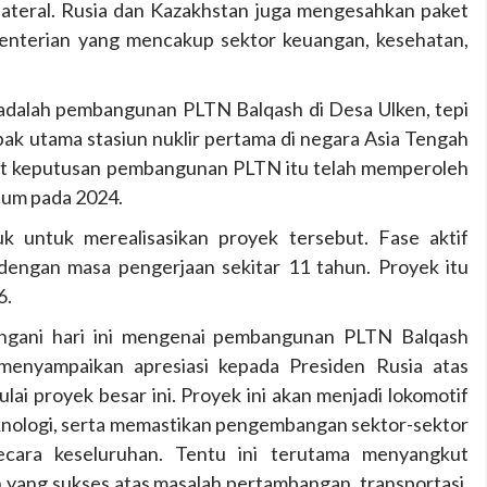
ilateral. Rusia dan Kazakhstan juga mengesahkan paket
enterian yang mencakup sektor keuangan, kesehatan,
 adalah pembangunan PLTN Balqash di Desa Ulken, tepi
apak utama stasiun nuklir pertama di negara Asia Tengah
ut keputusan pembangunan PLTN itu telah memperoleh
dum pada 2024.
uk untuk merealisasikan proyek tersebut. Fase aktif
 dengan masa pengerjaan sekitar 11 tahun. Proyek itu
6.
tangani hari ini mengenai pembangunan PLTN Balqash
 menyampaikan apresiasi kepada Presiden Rusia atas
ai proyek besar ini. Proyek ini akan menjadi lokomotif
 teknologi, serta memastikan pengembangan sektor-sektor
secara keseluruhan. Tentu ini terutama menyangkut
n yang sukses atas masalah pertambangan, transportasi,