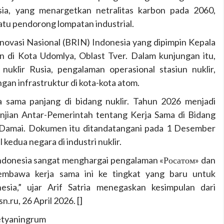
ia, yang menargetkan netralitas karbon pada 2060,
atu pendorong lompatan industrial.
Inovasi Nasional (BRIN) Indonesia yang dipimpin Kepala
n di Kota Udomlya, Oblast Tver. Dalam kunjungan itu,
nuklir Rusia, pengalaman operasional stasiun nuklir,
an infrastruktur di kota-kota atom.
ja sama panjang di bidang nuklir. Tahun 2026 menjadi
jian Antar-Pemerintah tentang Kerja Sama di Bidang
 Damai. Dokumen itu ditandatangani pada 1 Desember
kedua negara di industri nuklir.
Indonesia sangat menghargai pengalaman «Росатом» dan
membawa kerja sama ini ke tingkat yang baru untuk
esia,” ujar Arif Satria menegaskan kesimpulan dari
n.ru, 26 April 2026. []
Setyaningrum