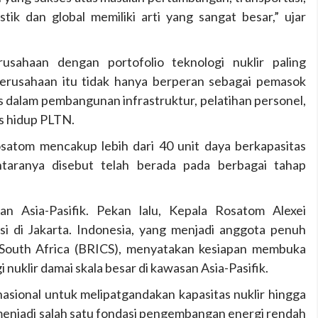
tik dan global memiliki arti yang sangat besar,” ujar
usahaan dengan portofolio teknologi nuklir paling
l, perusahaan itu tidak hanya berperan sebagai pemasok
gis dalam pembangunan infrastruktur, pelatihan personel,
s hidup PLTN.
Rosatom mencakup lebih dari 40 unit daya berkapasitas
ntaranya disebut telah berada pada berbagai tahap
n Asia-Pasifik. Pekan lalu, Kepala Rosatom Alexei
i di Jakarta. Indonesia, yang menjadi anggota penuh
nd South Africa (BRICS), menyatakan kesiapan membuka
uklir damai skala besar di kawasan Asia-Pasifik.
nasional untuk melipatgandakan kapasitas nuklir hingga
 menjadi salah satu fondasi pengembangan energi rendah