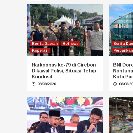
Berita Daerah
Hotnews
Berita Da
Koperasi
Perbankan
Harkopnas ke-79 di Cirebon
BNI Dor
Dikawal Polisi, Situasi Tetap
Nontuna
Kondusif
Kota Pa
08/08/2026
08/08/2