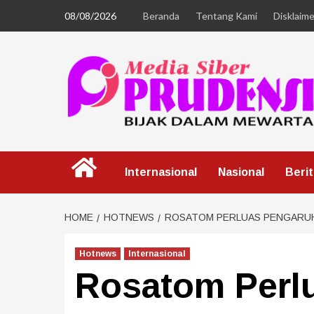
08/08/2026
Beranda
Tentang Kami
Disklaime
Internasional
Nasional
Beri
HOME
HOTNEWS
ROSATOM PERLUAS PENGARUH 
Hotnews
Internasional
Rosatom Perl