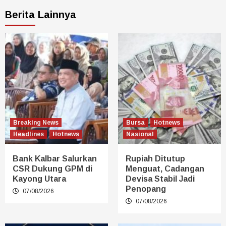
Berita Lainnya
Breaking News
Bursa
Hotnews
Headlines
Hotnews
Nasional
Bank Kalbar Salurkan
Rupiah Ditutup
CSR Dukung GPM di
Menguat, Cadangan
Kayong Utara
Devisa Stabil Jadi
Penopang
07/08/2026
07/08/2026