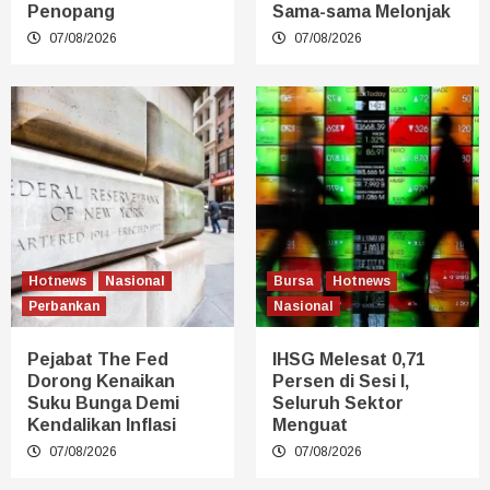
Penopang
Sama-sama Melonjak
07/08/2026
07/08/2026
Hotnews
Nasional
Bursa
Hotnews
Perbankan
Nasional
Pejabat The Fed
IHSG Melesat 0,71
Dorong Kenaikan
Persen di Sesi I,
Suku Bunga Demi
Seluruh Sektor
Kendalikan Inflasi
Menguat
07/08/2026
07/08/2026