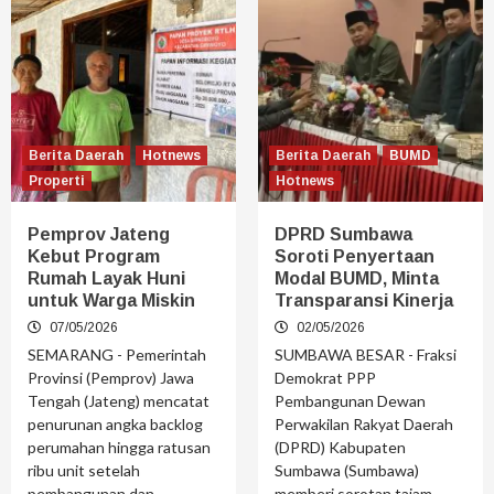
Berita Daerah
Hotnews
Berita Daerah
BUMD
Properti
Hotnews
Pemprov Jateng
DPRD Sumbawa
Kebut Program
Soroti Penyertaan
Rumah Layak Huni
Modal BUMD, Minta
untuk Warga Miskin
Transparansi Kinerja
07/05/2026
02/05/2026
SEMARANG - Pemerintah
SUMBAWA BESAR - Fraksi
Provinsi (Pemprov) Jawa
Demokrat PPP
Tengah (Jateng) mencatat
Pembangunan Dewan
penurunan angka backlog
Perwakilan Rakyat Daerah
perumahan hingga ratusan
(DPRD) Kabupaten
ribu unit setelah
Sumbawa (Sumbawa)
pembangunan dan...
memberi sorotan tajam