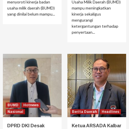
menyoroti kinerja badan
Usaha Milik Daerah (BUMD)
usaha milik daerah (BUMD)
mampu meningkatkan
yang dinilai belum mampu...
kinerja sekaligus
mengurangi
ketergantungan terhadap
penyertaan...
BUMD
Hotnews
Nasional
Berita Daerah
Headlines
DPRD DKI Desak
Ketua ARSADA Kalbar