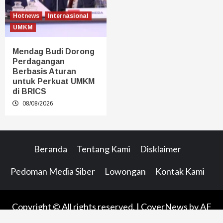
Hotnews
Internasional
UMKM
Mendag Budi Dorong
Perdagangan
Berbasis Aturan
untuk Perkuat UMKM
di BRICS
08/08/2026
Beranda
Tentang Kami
Disklaimer
Pedoman Media Siber
Lowongan
Kontak Kami
Copyright © All rights reserved.
|
CoverNews
by AF
themes.