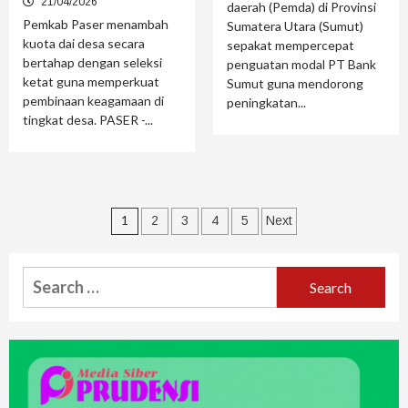
21/04/2026
daerah (Pemda) di Provinsi
Pemkab Paser menambah
Sumatera Utara (Sumut)
kuota dai desa secara
sepakat mempercepat
bertahap dengan seleksi
penguatan modal PT Bank
ketat guna memperkuat
Sumut guna mendorong
pembinaan keagamaan di
peningkatan...
tingkat desa. PASER -...
1
2
3
4
5
Next