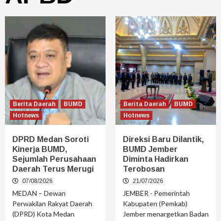
Berita Daerah
BUMD
Berita Daerah
BUMD
Hotnews
Hotnews
DPRD Medan Soroti
Direksi Baru Dilantik,
Kinerja BUMD,
BUMD Jember
Sejumlah Perusahaan
Diminta Hadirkan
Daerah Terus Merugi
Terobosan
07/08/2026
21/07/2026
MEDAN – Dewan
JEMBER - Pemerintah
Perwakilan Rakyat Daerah
Kabupaten (Pemkab)
(DPRD) Kota Medan
Jember menargetkan Badan