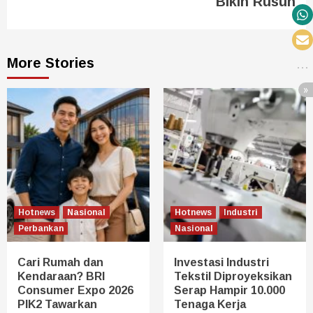
Bikin Rusuh
More Stories
Hotnews
Nasional
Hotnews
Industri
Perbankan
Nasional
Cari Rumah dan
Investasi Industri
Kendaraan? BRI
Tekstil Diproyeksikan
Consumer Expo 2026
Serap Hampir 10.000
PIK2 Tawarkan
Tenaga Kerja