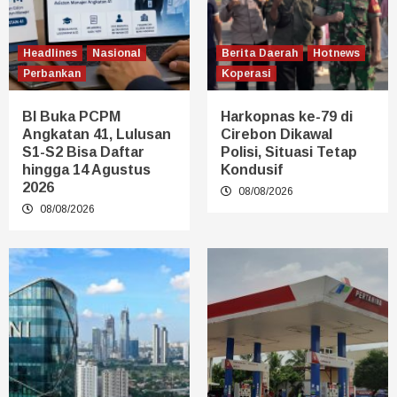
Headlines
Nasional
Berita Daerah
Hotnews
Perbankan
Koperasi
BI Buka PCPM
Harkopnas ke-79 di
Angkatan 41, Lulusan
Cirebon Dikawal
S1-S2 Bisa Daftar
Polisi, Situasi Tetap
hingga 14 Agustus
Kondusif
2026
08/08/2026
08/08/2026