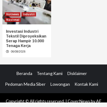
Hotnews
Industri
Nasional
Investasi Industri
Tekstil Diproyeksikan
Serap Hampir 10.000
Tenaga Kerja
06/08/2026
Beranda
Tentang Kami
Disklaimer
Pedoman Media Siber
Lowongan
Kontak Kami
Copyright © All rights reserved.
|
CoverNews
by AF